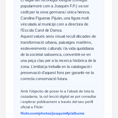
popularment com a Joaquim F.P.) va ser
cedit per la seva germana i única hereva,
Carolina Figueras Pijuán, una figura molt
vinculada al municipi com a directora de
l’Escola Carol de Dansa.
Aquest valuós arxiu visual recull dècades de
transformació urbana, paisatges marítims,
esdeveniments culturals i la vida quotidiana
de la societat salouenca, convertint-se en
una peça clau per a la recerca històrica de la
zona. L’entitat ja treballa en la catalogació i
preservació d’aquest fons per garantir-ne la
correcta conservació futura.
Amb l’objectiu de posar-lo a l’abast de tota la
ciutadania, la col·lecció digital es pot consultar
i explorar públicament a través del seu perfil
oficial a Flickr:
flickr.com/photos/joaquimfp/albums