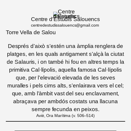
Centre d'Estudis Salouencs
centredestudissalouencs@gmail.com
Torre Vella de Salou
Després d’això s’estén una àmplia renglera de
platges, en les quals antigament s’alçà la ciutat
de Salauris, i on també hi fou en altres temps la
primitiva Cal·lípolis, aquella famosa Cal·lípolis
que, per l’elevació elevada de les seves
muralles i pels cims alts, s’enlairava vers el cel;
que, amb l’àmbit vast del seu enclavament,
abraçava per ambdós costats una llacuna
sempre fecunda en peixos.
Aviè, Ora Marítima (v. 506–514)