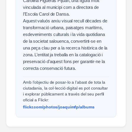
Carolina Figueras Pijuán, una figura molt
vinculada al municipi com a directora de
l’Escola Carol de Dansa.
Aquest valuós arxiu visual recull dècades de
transformació urbana, paisatges marítims,
esdeveniments culturals i la vida quotidiana
de la societat salouenca, convertint-se en
una peça clau per a la recerca històrica de la
zona. L’entitat ja treballa en la catalogació i
preservació d’aquest fons per garantir-ne la
correcta conservació futura.
Amb l’objectiu de posar-lo a l’abast de tota la
ciutadania, la col·lecció digital es pot consultar
i explorar públicament a través del seu perfil
oficial a Flickr:
flickr.com/photos/joaquimfp/albums