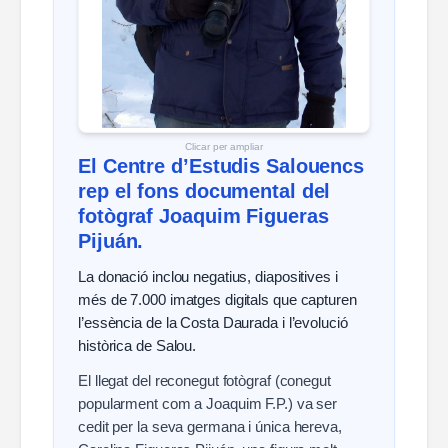
Clicar per ampliar
El Centre d’Estudis Salouencs
rep el fons documental del
fotògraf Joaquim Figueras
Pijuán.
La donació inclou negatius, diapositives i
més de 7.000 imatges digitals que capturen
l’essència de la Costa Daurada i l’evolució
històrica de Salou.
El llegat del reconegut fotògraf (conegut
popularment com a Joaquim F.P.) va ser
cedit per la seva germana i única hereva,