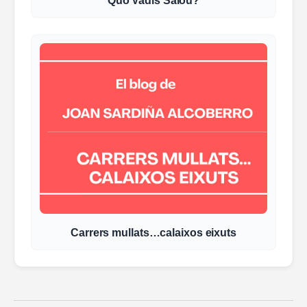
Quo Vadis Salou?
Carrers mullats…calaixos eixuts